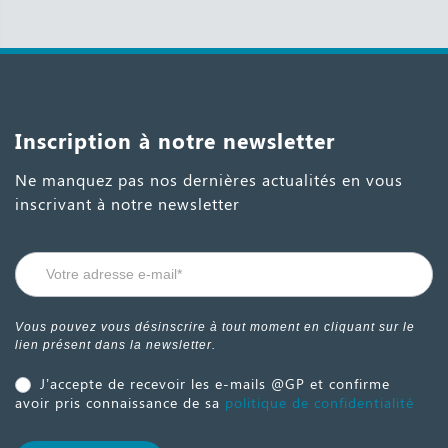
Inscription à notre newsletter
Ne manquez pas nos dernières actualités en vous
inscrivant à notre newsletter
Form
Si vous
newsletter
êtes un
humain,
-
Vous pouvez vous désinscrire à tout moment en cliquant sur le
ne
lien présent dans la newsletter.
FR
remplissez
J’accepte de recevoir les e-mails @GP et confirme
pas ce
avoir pris connaissance de sa
politique de confidentialité
champ.