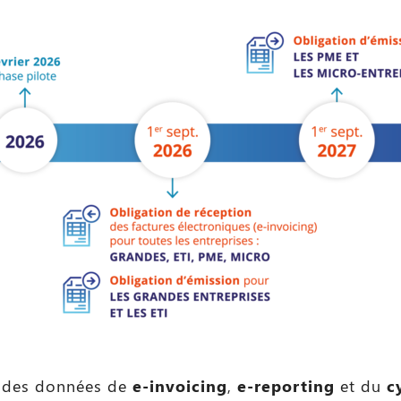
n des données de
e-invoicing
,
e-reporting
et du
c