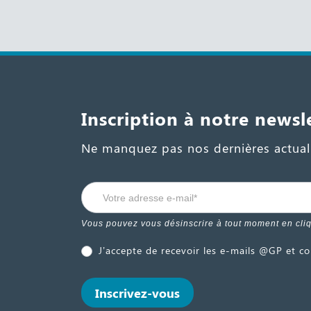
Inscription à notre newsl
Ne manquez pas nos dernières actuali
Form
Si vous
newsletter
êtes un
Vous pouvez vous désinscrire à tout moment en cliqu
-
humain,
ne
J’accepte de recevoir les e-mails @GP et co
FR
remplissez
pas ce
Inscrivez-vous
champ.