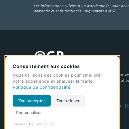
Les informations suivies d'un astérisque (*) sont néc
demande et sont destinées uniquement à @GP.
@GP
Consentement aux cookies
Dématérialiser et échanger en toute fiabilité av
Nous utilisons des cookies pour améliorer
ses partenaires commerciaux, l'Etat et les collec
votre expérience et analyser le trafic.
Politique de confidentialité
© 2026 @GP - Tous droits réservés
Tout accepter
Tout refuser
Design et développement du site réalisé par
J
Personnaliser
Powered by SafeBanner